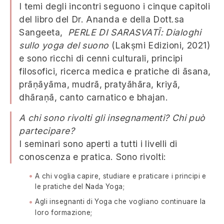
I temi degli incontri seguono i cinque capitoli
del libro del Dr. Ananda e della Dott.sa
Sangeeta,
PERLE DI SARASVATĪ: Dialoghi
sullo yoga del suono
(Lakṣmi Edizioni, 2021)
e sono ricchi di cenni culturali, principi
filosofici, ricerca medica e pratiche di āsana,
prāṇāyāma, mudrā, pratyāhāra, kriyā,
dhāraṇā, canto carnatico e bhajan.
A chi sono rivolti gli insegnamenti? Chi può
partecipare?
I seminari sono aperti a tutti i livelli di
conoscenza e pratica. Sono rivolti:
A chi voglia capire, studiare e praticare i principi e
le pratiche del Nada Yoga;
Agli insegnanti di Yoga che vogliano continuare la
loro formazione;