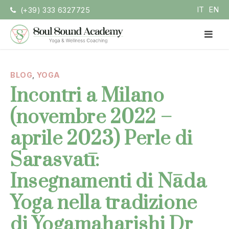
Vai
IT
EN
(+39) 333 6327725
la
contenuto
ME
PRI
Soul Sound Academy
Centro di Nada Yoga e Meditazione
BLOG
,
YOGA
Incontri a Milano
(novembre 2022 –
aprile 2023) Perle di
Sarasvatī:
Insegnamenti di Nāda
Yoga nella tradizione
di Yogamaharishi Dr