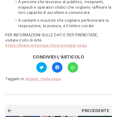
A persone che lavorano al pubblico, insegnanti,
erapeuti e operatori olistici che vogliano raffinare la
loro capacità di ascoltare e comunicare;
A cantanti e musicisti che vogliano perfezionare la
respirazione, la postura, e il timbro vocale
PER INFORMAZIONI SULLE DATI E PER PRENOTARE,
visitare il sito di Artè:
https://www.arteyoga.it/corsi/nada-yoga
CONDIVIDI L'ARTICOLO
Fai
Fai
Fai
clic
clic
clic
qui
per
per
per
condividere
condividere
condividere
su
su
Taggato in
milano
,
nada yoga
su
Facebook
WhatsApp
Twitter
(Si
(Si
(Si
apre
apre
apre
in
in
in
una
una
una
nuova
nuova
nuova
finestra)
finestra)
finestra)
Navigazione
PRECEDENTE
articoli