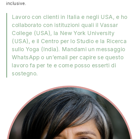
inclusive.
Lavoro con clienti in Italia e negli USA, e ho
collaborato con istituzioni quali il Vassar
College (USA), la New York University
(USA), e il Centro per lo Studio e la Ricerca
sullo Yoga (India). Mandami un messaggio
WhatsApp o un’email per capire se questo
lavoro fa per te e come posso esserti di
sostegno.