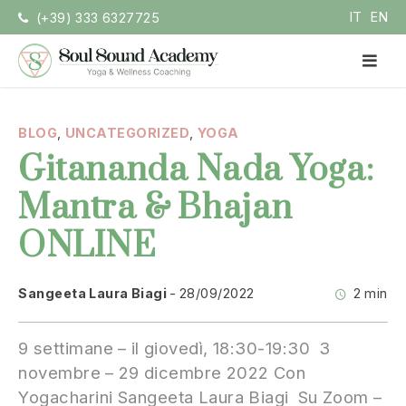
Vai
IT
EN
(+39) 333 6327725
la
contenuto
ME
PRI
Soul Sound Academy
Centro di Nada Yoga e Meditazione
BLOG
,
UNCATEGORIZED
,
YOGA
Gitananda Nada Yoga:
Mantra & Bhajan
ONLINE
Sangeeta Laura Biagi
28/09/2022
2 min
9 settimane – il giovedì, 18:30-19:30 3
novembre – 29 dicembre 2022 Con
Yogacharini Sangeeta Laura Biagi Su Zoom –