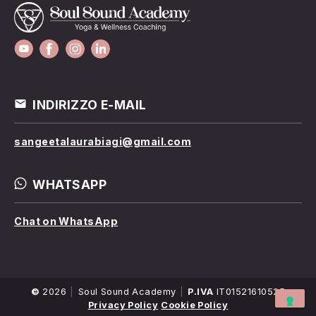
INDIRIZZO E-MAIL
sangeetalaurabiagi@gmail.com
WHATSAPP
Chat on WhatsApp
©
2026
Nome
Soul Sound Academy
P.IVA
IT01521610525
Azienda
Privacy Policy
Cookie Policy