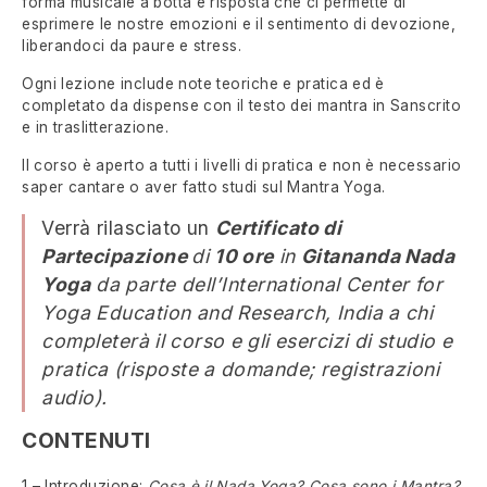
forma musicale a botta e risposta che ci permette di
esprimere le nostre emozioni e il sentimento di devozione,
liberandoci da paure e stress.
Ogni lezione include note teoriche e pratica ed è
completato da dispense con il testo dei mantra in Sanscrito
e in traslitterazione.
Il corso è aperto a tutti i livelli di pratica e non è necessario
saper cantare o aver fatto studi sul Mantra Yoga.
Verrà rilasciato un
Certificato di
Partecipazione
di
10 ore
in
Gitananda Nada
Yoga
da parte dell’International Center for
Yoga Education and Research, India a chi
completerà il corso e gli esercizi di studio e
pratica (risposte a domande; registrazioni
audio).
CONTENUTI
1 – Introduzione:
Cosa è il Nada Yoga? Cosa sono i Mantra?