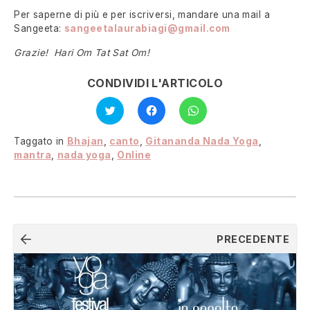
Per saperne di più e per iscriversi, mandare una mail a
Sangeeta:
sangeetalaurabiagi@gmail.com
Grazie! Hari Om Tat Sat Om!
CONDIVIDI L'ARTICOLO
Fai
Fai
Fai
clic
clic
clic
qui
per
per
per
condividere
condividere
condividere
su
su
Taggato in
Bhajan
,
canto
,
Gitananda Nada Yoga
,
su
Facebook
WhatsApp
Twitter
(Si
(Si
mantra
,
nada yoga
,
Online
(Si
apre
apre
apre
in
in
in
una
una
una
nuova
nuova
nuova
finestra)
finestra)
finestra)
Navigazione
PRECEDENTE
articoli