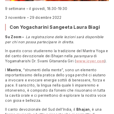
9 settimane
–
il giovedì, 18:30-19:30
3 novembre – 29 dicembre 2022
Con Yogacharini Sangeeta Laura Biagi
Su Zoom –
La registrazione delle lezioni sarà disponibile
per chi non possa partecipare in diretta.
In questo corso studieremo la tradizione del Mantra Yoga e
del canto devozionale dei Bhajan nella
parampara
di
Yogamaharishi Dr. Svami Gitananda Giri (
www.icyer.com
).
I
Mantra
, “strumenti della mente”, sono un elemento
importantissimo della pratica dello yoga perché ci aiutano
a invocare e evocare energie sottili di benessere, forza e
pace. Il sanscrito, la lingua nella quale li impareremo e
intoneremo, è composto da fonemi che risuonano in tutta
la cavità orale e ci permettono di esplorare la nostra voce
con gioia e bellezza.
Il canto devozionale del Sud dell’India, il
Bhajan
, è una