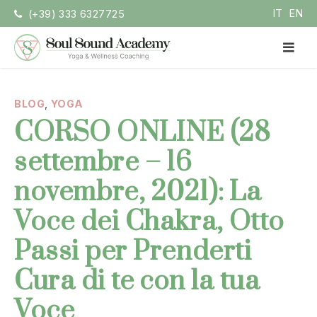
Vai
IT
EN
(+39) 333 6327725
la
contenuto
ME
PRI
Soul Sound Academy
Centro di Nada Yoga e Meditazione
BLOG
,
YOGA
CORSO ONLINE (28
settembre – 16
novembre, 2021): La
Voce dei Chakra, Otto
Passi per Prenderti
Cura di te con la tua
Voce