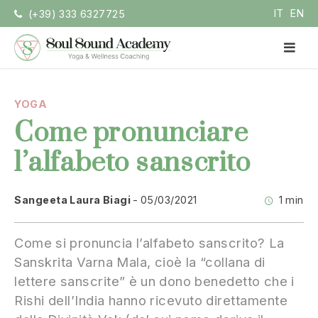
Vai
IT
EN
(+39) 333 6327725
la
contenuto
ME
PRI
Soul Sound Academy
Centro di Nada Yoga e Meditazione
YOGA
Come pronunciare
l’alfabeto sanscrito
Sangeeta Laura Biagi
05/03/2021
1 min
Come si pronuncia l’alfabeto sanscrito? La
Sanskrita Varna Mala, cioè la “collana di
lettere sanscrite” è un dono benedetto che i
Rishi dell’India hanno ricevuto direttamente