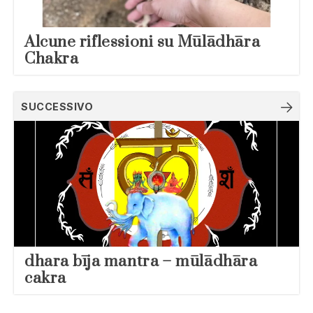
Alcune riflessioni su Mūlādhāra
Chakra
SUCCESSIVO
dhara bīja mantra – mūlādhāra
cakra