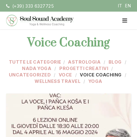
Vai
IT
EN
(+39) 333 6327725
la
contenuto
ME
PRI
Soul Sound Academy
Centro di Nada Yoga e Meditazione
Voice Coaching
TUTTE LE CATEGORIE
ASTROLOGIA
BLOG
NADA YOGA
PROGETTI CREATIVI
UNCATEGORIZED
VOCE
VOICE COACHING
WELLNESS TRAVEL
YOGA