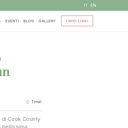
IT
EN
EVENTI
BLOG
GALLERY
I MIEI LIBRI
o
un
1 min
e di Cook County
 bellissima