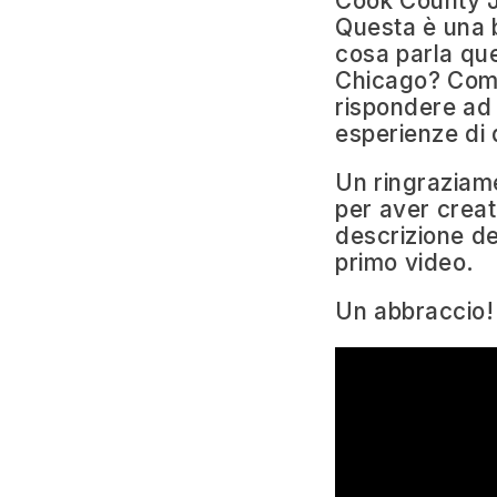
Cook County J
Questa è una b
cosa parla qu
Chicago? Come 
rispondere ad
esperienze di 
Un ringraziam
per aver creato
descrizione de
primo video.
Un abbraccio!