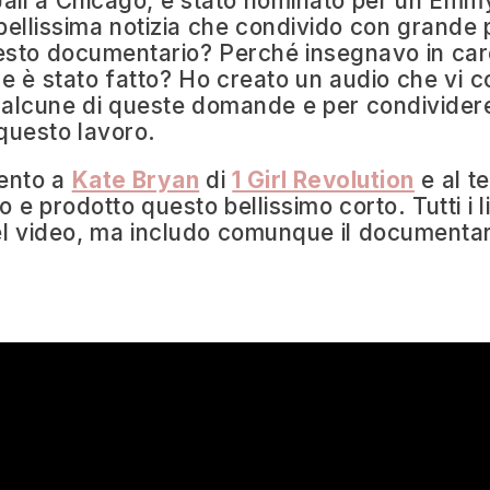
ail a Chicago, è stato nominato per un Em
ellissima notizia che condivido con grande 
esto documentario? Perché insegnavo in car
è stato fatto? Ho creato un audio che vi co
 alcune di queste domande e per condividere
questo lavoro.
ento a
Kate Bryan
di
1 Girl Revolution
e al t
 e prodotto questo bellissimo corto. Tutti i l
l video, ma includo comunque il documentari