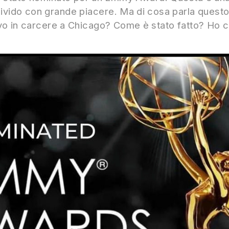
divido con grande piacere. Ma di cosa parla ques
o in carcere a Chicago? Come è stato fatto? Ho c