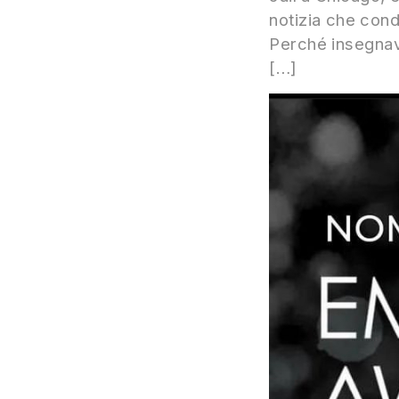
notizia che con
Perché insegnav
[…]