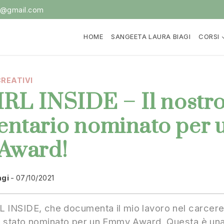
i@gmail.com
HOME
SANGEETA LAURA BIAGI
CORSI
REATIVI
RL INSIDE – Il nostr
ntario nominato per 
Award!
agi
07/10/2021
RL INSIDE, che documenta il mio lavoro nel carcer
 è stato nominato per un Emmy Award. Questa è una