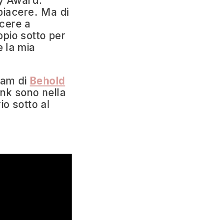
my Award.
piacere. Ma di
cere a
pio sotto per
 la mia
eam di
Behold
ink sono nella
o sotto al