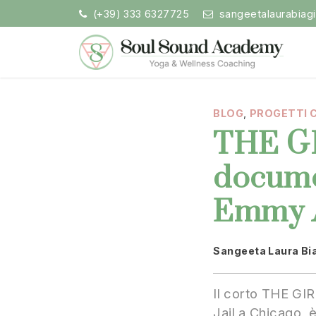
Vai
(+39) 333 6327725
sangeetalaurabiag
la
contenuto
Soul Sound Academy
Centro di Nada Yoga e Meditazione
BLOG
,
PROGETTI C
THE GI
docume
Emmy 
Sangeeta Laura Bi
mpo di lettura:
Il corto THE GI
Jail a Chicago,