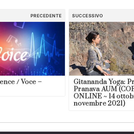
nuova
finestra)
finestra)
finestra)
e
PRECEDENTE
SUCCESSIVO
ence / Voce –
Gitananda Yoga: P
Pranava AUM (CO
ONLINE ~ 14 ottob
novembre 2021)