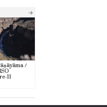
rāṇāyāma /
RSO
re-11