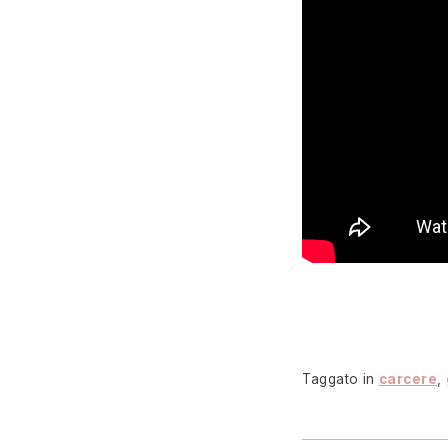
Taggato in
carcere
,