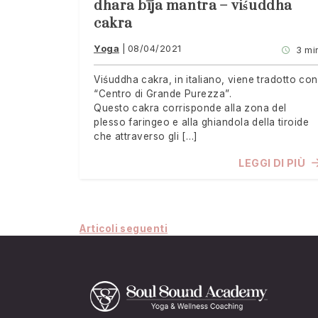
dhara bīja mantra – viśuddha
cakra
Yoga
08/04/2021
3 mi
Viśuddha cakra, in italiano, viene tradotto con
“Centro di Grande Purezza”.
Questo cakra corrisponde alla zona del
plesso faringeo e alla ghiandola della tiroide
che attraverso gli […]
LEGGI DI PIÙ
Navigazione
Articoli seguenti
articoli